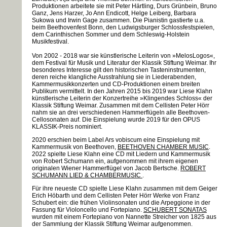
Produktionen arbeitete sie mit Peter Härtling, Durs Grünbein, Bruno
Ganz, Jens Harzer, Jo Ann Endicott, Helge Leiberg, Barbara
Sukowa und Irwin Gage zusammen. Die Pianistin gastierte u.a.
beim Beethovenfest Bonn, den Ludwigsburger Schlossfestspielen,
dem Carinthischen Sommer und dem Schleswig-Holstein
Musikfestival.
Von 2002 - 2018 war sie künstlerische Leiterin von »MelosLogos«,
dem Festival für Musik und Literatur der Klassik Stiftung Weimar. Ihr
besonderes Interesse gilt den historischen Tasteninstrumenten,
deren reiche klangliche Ausstrahlung sie in Liederabenden,
Kammermusikkonzerten und CD-Produktionen einem breiten
Publikum vermittelt. In den Jahren 2015 bis 2019 war Liese Klahn
künstlerische Leiterin der Konzertreihe »Klingendes Schloss« der
Klassik Stiftung Weimar. Zusammen mit dem Cellisten Peter Hörr
nahm sie an drei verschiedenen Hammerflügeln alle Beethoven-
Cellosonaten auf. Die Einspielung wurde 2019 für den OPUS
KLASSIK-Preis nominiert.
2020 erschien beim Label Ars vobiscum eine Einspielung mit
Kammermusik von Beethoven,
BEETHOVEN CHAMBER MUSIC
.
2022 spielte Liese Klahn eine CD mit Liedern und Kammermusik
von Robert Schumann ein, aufgenommen mit ihrem eigenen
originalen Wiener Hammerflügel von Jacob Bertsche.
ROBERT
SCHUMANN LIED & CHAMBERMUSIC
.
Für ihre neueste CD spielte Liese Klahn zusammen mit dem Geiger
Erich Höbarth und dem Cellisten Peter Hörr Werke von Franz
Schubert ein: die frühen Violinsonaten und die Arpeggione in der
Fassung für Violoncello und Fortepiano.
SCHUBERT SONATAS
wurden mit einem Fortepiano von Nannette Streicher von 1825 aus
der Sammlung der Klassik Stiftung Weimar aufgenommen.