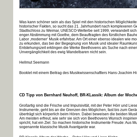
Was kann schöner sein als das Spiel mit den historischen Möglichkei
historischer Fakten, so sucht das 21. Jahrhundert nach komplexeren G
Stadtschloss zu Weimar, UNESCO-Welterbe seit 1999, verwandelt sich in
enger Abstimmung mit Goethe, dem Beauftragten des fürstlichen Bauher
Labor ‚moderner‘ Musik erfahrbar. Am Ort einer ebenso idealen wie mode
zu erkunden, das bei der Begegnung von Musik und idealer Raumkunst f
Entstehungszeit erklingen die Werke Beethovens als Suche nach einer 
Unvergänglichkeit des ewig Wandelbaren nicht sein.
Hellmut Seemann
Booklet mit einem Beitrag des Musikwissenschaftlers Hans-Joachim Hi
CD Tipp von Bernhard Neuhoff, BR-KLassik: Album der Woche
Großartig sind die Frische und Impulsivität, mit der Peter Hörr und Liese
Instrumente, geht bis an die Grenzen des Möglichen, fast bis zum Gerä
überträgt sich körperlich beim Hören. Dabei beweisen die beiden Mus
Am meisten erfreut, wie sehr sie sich von Beethovens Wunsch inspirier
spricht, hat ein Ziel. So machen historische Instrumente Freude: Aus 
sogenannte klassische Musik Avantgarde war.