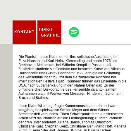
Die Pianistin Liese Klahn erhielt ihre solistische Ausbildung bei
Eliza Hansen und Karl-Heinz Kämmerling und nahm 1976 am
Beethoven-Meisterkurs bei Wilhelm Kempff in Positano teil.
Zusätzlich studierte sie Cembalo und besuchte Kurse von Nikolaus
Harnoncourt und Gustav Leonhardt. 1988 erfolgte die Gründung
des »ensemble incanto«, mit dem sie zahlreiche Konzerte bei
internationalen Festivals gab. Tourneen führten das Ensemble in die
USA, nach Südamerika und in den Nahen Osten gab. Zu der
umfangreichen Diskographie des »ensemble incanto« zählen
Aufnahmen u.a. mit Werken von Messiaen, Hindemith, Schumann,
Bruch und Brahms.
Liese Klahn ist eine gefragte Kammermusikpartnerin und war
langjährig beispielsweise Sabine Meyer und dem Wiener
Streichsextett verbunden. Einen Schwerpunkt ihrer künstlerischen
Arbeit setzt die Pianistin auf die Liedbegleitung; zu ihren Partnern
gehören unter anderem Juliane Banse, Thomas Quasthoff,
Christiane Karg, Stephan Genz, Christiane Iven, Mario Hoff, Marietta
Zumbült, Anja Silja und Thomas Stimmel. In künstlerischen