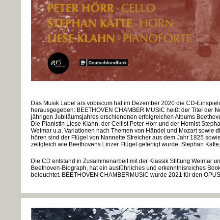
Das Musik Label ars vobiscum hat im Dezember 2020 die CD-Einspiel
herausgegeben: BEETHOVEN CHAMBER MUSIC heißt der Titel der Neuer
jährigen Jubiläumsjahres erschienenen erfolgreichen Albums Beethov
Die Pianistin Liese Klahn, der Cellist Peter Hörr und der Hornist Step
Weimar u.a. Variationen nach Themen von Händel und Mozart sowie die 
hören sind der Flügel von Nannette Streicher aus dem Jahr 1825 sowie
zeitgleich wie Beethovens Linzer Flügel gefertigt wurde. Stephan Katte
Die CD entstand in Zusammenarbeit mit der Klassik Stiftung Weimar 
Beethoven-Biograph, hat ein ausführliches und erkenntnisreiches Boo
beleuchtet. BEETHOVEN CHAMBERMUSIC wurde 2021 für den OPUS K